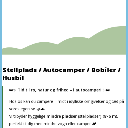
Stellplads / Autocamper / Bobiler /
Husbil
🚐✨
Tid til ro, natur og frihed – i autocamper!
✨🚐
Hos os kan du campere – midt i idylliske omgivelser og tæt på
vores egen sø 🌿🌊
Vi tilbyder hyggelige
mindre pladser
(stellpladser)
(8×6 m)
,
perfekt til dig med mindre vogn eller camper 🏕️