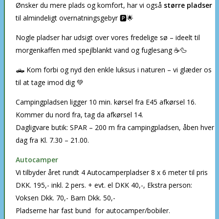
Ønsker du mere plads og komfort, har vi også
større pladser
til almindeligt overnatningsgebyr 🅿️🌟
Nogle pladser har udsigt over vores fredelige sø – ideelt til
morgenkaffen med spejlblankt vand og fuglesang ☕🦆
🛻 Kom forbi og nyd den enkle luksus i naturen – vi glæder os
til at tage imod dig 💚
Campingpladsen ligger 10 min. kørsel fra E45 afkørsel 16.
Kommer du nord fra, tag da afkørsel 14.
Dagligvare butik: SPAR – 200 m fra campingpladsen, åben hver
dag fra Kl. 7.30 – 21.00.
Autocamper
Vi tilbyder året rundt 4 Autocamperpladser 8 x 6 meter til pris
DKK. 195,- inkl. 2 pers. + evt. el DKK 40,-, Ekstra person:
Voksen Dkk. 70,- Barn Dkk. 50,-
Pladserne har fast bund for autocamper/bobiler.