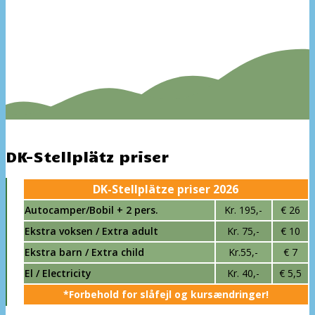
DK-Stellplätz priser
DK-Stellplätze priser 2026
Autocamper/Bobil + 2 pers.
Kr. 195,-
€ 26
Ekstra voksen / Extra adult
Kr. 75,-
€ 10
Ekstra barn / Extra child
Kr.55,-
€ 7
El / Electricity
Kr. 40,-
€ 5,5
*Forbehold for slåfejl og kursændringer!