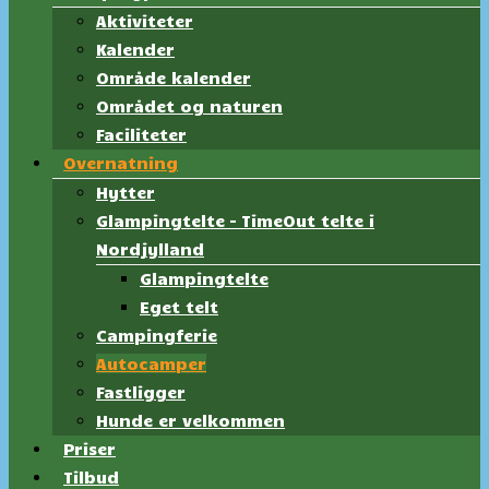
Aktiviteter
Kalender
Område kalender
Området og naturen
Faciliteter
Overnatning
Hytter
Glampingtelte – TimeOut telte i
Nordjylland
Glampingtelte
Eget telt
Campingferie
Autocamper
Fastligger
Hunde er velkommen
Priser
Tilbud