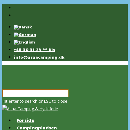
+45 30 31 23 ** Vis
info@asaacamping.dk
Hit enter to search or ESC to close
Forside
Campingpladsen