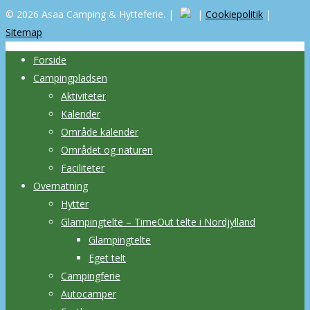
© 2026 Asaa Camping & Hytteferie. |
|
Cookiepolitik
|
Sitemap
Forside
Campingpladsen
Aktiviteter
Kalender
Område kalender
Området og naturen
Faciliteter
Overnatning
Hytter
Glampingtelte – TimeOut telte i Nordjylland
Glampingtelte
Eget telt
Campingferie
Autocamper