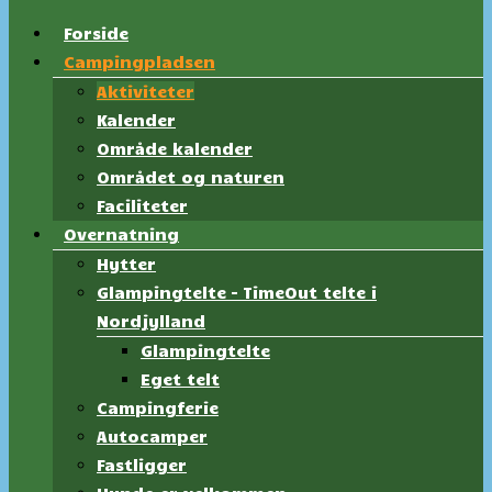
Forside
Campingpladsen
Aktiviteter
Kalender
Område kalender
Området og naturen
Faciliteter
Overnatning
Hytter
Glampingtelte – TimeOut telte i
Nordjylland
Glampingtelte
Eget telt
Campingferie
Autocamper
Fastligger