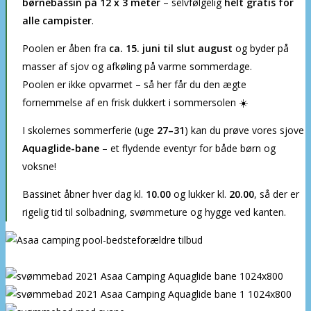
børnebassin på 12 x 3 meter
– selvfølgelig
helt gratis for
alle campister
.
Poolen er åben fra
ca. 15. juni til slut august
og byder på
masser af sjov og afkøling på varme sommerdage.
Poolen er ikke opvarmet – så her får du den ægte
fornemmelse af en frisk dukkert i sommersolen ☀️
I skolernes sommerferie (uge
27–31
) kan du prøve vores sjove
Aquaglide-bane
– et flydende eventyr for både børn og
voksne!
Bassinet åbner hver dag kl.
10.00
og lukker kl.
20.00
, så der er
rigelig tid til solbadning, svømmeture og hygge ved kanten.