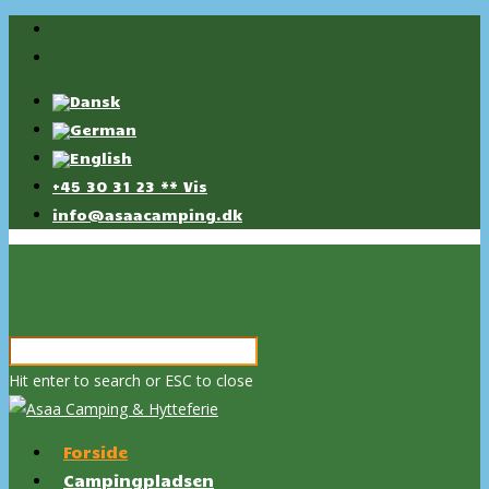
+45 30 31 23 ** Vis
info@asaacamping.dk
Hit enter to search or ESC to close
Forside
Campingpladsen