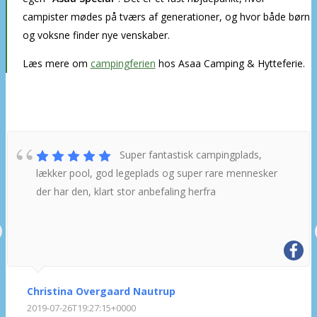
campister mødes på tværs af generationer, og hvor både børn
og voksne finder nye venskaber.
Læs mere om
campingferien
hos Asaa Camping & Hytteferie.
Hvad siger andre campister om os?
Super fantastisk campingplads,
lækker pool, god legeplads og super rare mennesker
der har den, klart stor anbefaling herfra
Christina Overgaard Nautrup
2019-07-26T19:27:15+0000