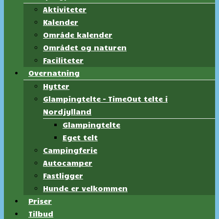
Aktiviteter
Kalender
Område kalender
Området og naturen
Faciliteter
Overnatning
Hytter
Glampingtelte – TimeOut telte i
Nordjylland
Glampingtelte
Eget telt
Campingferie
Autocamper
Fastligger
Hunde er velkommen
Priser
Tilbud