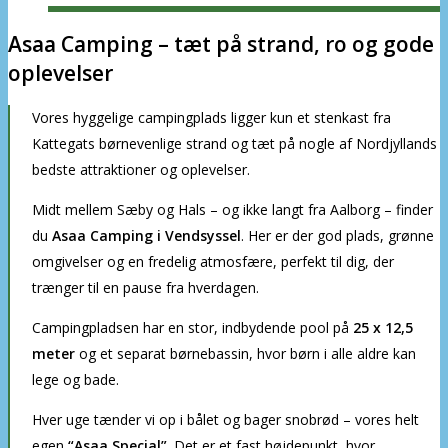
Asaa Camping – tæt på strand, ro og gode
oplevelser
Vores hyggelige campingplads ligger kun et stenkast fra
Kattegats børnevenlige strand og tæt på nogle af Nordjyllands
bedste attraktioner og oplevelser.
Midt mellem Sæby og Hals – og ikke langt fra Aalborg – finder
du
Asaa Camping i Vendsyssel
. Her er der god plads, grønne
omgivelser og en fredelig atmosfære, perfekt til dig, der
trænger til en pause fra hverdagen.
Campingpladsen har en stor, indbydende pool på
25 x 12,5
meter
og et separat børnebassin, hvor børn i alle aldre kan
lege og bade.
Hver uge tænder vi op i bålet og bager snobrød – vores helt
egen
“Asaa Special”
. Det er et fast højdepunkt, hvor