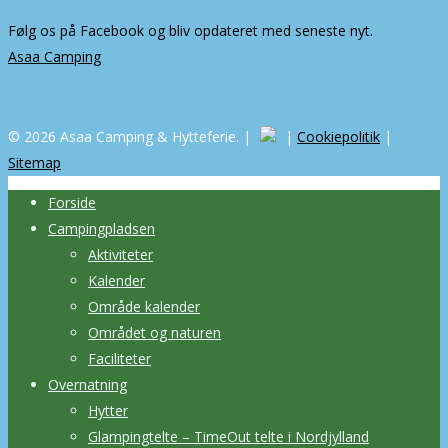
Følg os på Facebook og bliv opdateret med seneste nyt.
Asaa Camping
© 2026 Asaa Camping & Hytteferie. |
|
Cookiepolitik
|
Sitemap
Forside
Campingpladsen
Aktiviteter
Kalender
Område kalender
Området og naturen
Faciliteter
Overnatning
Hytter
Glampingtelte – TimeOut telte i Nordjylland