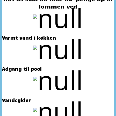
lommen ved
Varmt vand i køkken
Adgang til pool
Vandcykler