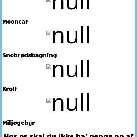
Mooncar
Snobrødsbagning
Krolf
Miljøgebyr
Hos os skal du ikke ha' penge op af