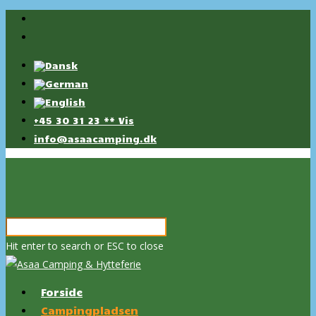
+45 30 31 23 ** Vis
info@asaacamping.dk
Hit enter to search or ESC to close
Forside
Campingpladsen