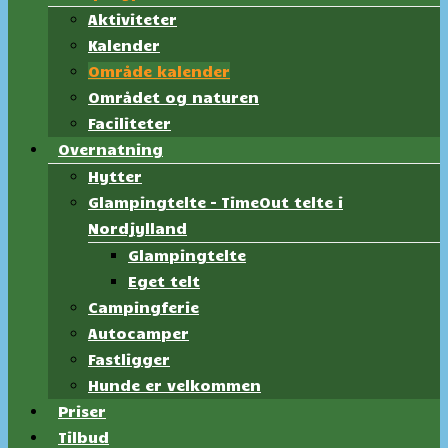
Aktiviteter
Kalender
Område kalender
Området og naturen
Faciliteter
Overnatning
Hytter
Glampingtelte – TimeOut telte i
Nordjylland
Glampingtelte
Eget telt
Campingferie
Autocamper
Fastligger
Hunde er velkommen
Priser
Tilbud