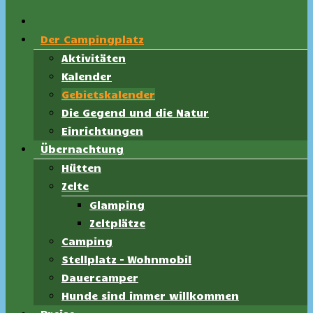
Der Campingplatz
Aktivitäten
Kalender
Gebietskalender
Die Gegend und die Natur
Einrichtungen
Übernachtung
Hütten
Zelte
Glamping
Zeltplätze
Camping
Stellplatz – Wohnmobil
Dauercamper
Hunde sind immer willkommen