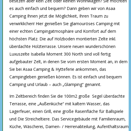
besitzen aber kein Zelt oder keinen Wohnwagen? Sie möchten
es auch einfach und bequem? Dann geben wir von Asaa
Camping Ihnen jetzt die Möglichkeit, Ihren Traum zu
verwirklichen! Hier genießen Sie glamouröses Camping mit
einer echten Campingatmosphäre und Komfort auf dem
höchsten Platz. Die auf Holzboden montierten Zelte inkl.
überdachte Holzterrasse. Unsere neuen wunderschönen
Luxuszelte Isabella Moment 300 North sind voll fertig
aufgebauter Zelt, in denen Sie vom ersten Moment an, in dem
Sie bei Asaa Camping & Hytteferie ankommen, das
Campingleben genießen können. Es ist einfach und bequem
Camping und Urlaub – auch „Glamping“ genannt.
Im Zeltbereich finden Sie die 100m2 große Segel überdachte
Terrasse, eine „Außenküche“ mit kaltem Wasser, das
Lagerfeuer, einen Grill, eine große Rasenfläche für Ballspiele
und Die Streicheltiere. Das Servicegebäude mit Familienraum,
Küche, Wäscherei, Damen- / Herrenabteilung, Aufenthaltsraum