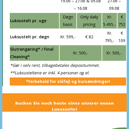
19.06 – 27.06 & 09.08
27.06 –
– 16.08
09.08
Døgn
Only daily
Kr.
€
Luksustelt pr. uge
basis
pricing
5.495,-
752
Kr.
€
Luksustelt pr. døgn
Kr. 599,-
€ 82
795,-
109
Slutrengøring* / Final
Kr. 500,-
Kr. 500,-
Cleaning*
*Gør i selv rent, tilbagebetales depositummet.
**Luksusteltene er inkl. 4 personer og el.
*Forbehold for slåfejl og kursændringer!
Buchen Sie noch heute eines unserer neuen
Luxuszelte!