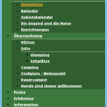
Aktivitäten
Kalender
Gebietskalender
Die Gegend und die Natur
Einrichtungen
Übernachtung
Hütten
Zelte
Glamping
Zeltplätze
Camping
Stellplatz – Wohnmobil
Dauercamper
Hunde sind immer willkommen
Preise
Erlebnisse
Information