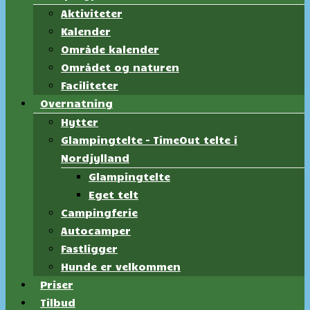
Aktiviteter
Kalender
Område kalender
Området og naturen
Faciliteter
Overnatning
Hytter
Glampingtelte – TimeOut telte i
Nordjylland
Glampingtelte
Eget telt
Campingferie
Autocamper
Fastligger
Hunde er velkommen
Priser
Tilbud