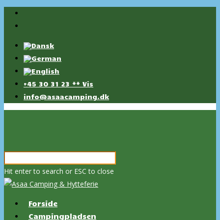
+45 30 31 23 ** Vis
info@asaacamping.dk
Hit enter to search or ESC to close
Forside
Campingpladsen