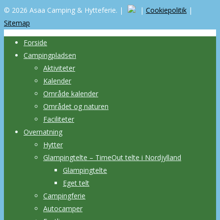
© 2026 Asaa Camping & Hytteferie. |
|
Cookiepolitik
|
Sitemap
Forside
Campingpladsen
Aktiviteter
Kalender
Område kalender
Området og naturen
Faciliteter
Overnatning
Hytter
Glampingtelte – TimeOut telte i Nordjylland
Glampingtelte
Eget telt
Campingferie
Autocamper