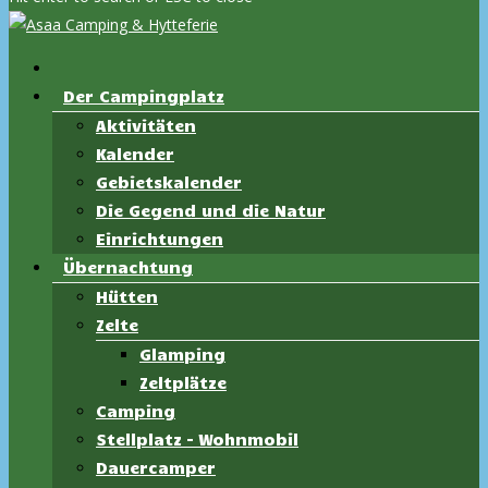
Der Campingplatz
Aktivitäten
Kalender
Gebietskalender
Die Gegend und die Natur
Einrichtungen
Übernachtung
Hütten
Zelte
Glamping
Zeltplätze
Camping
Stellplatz – Wohnmobil
Dauercamper