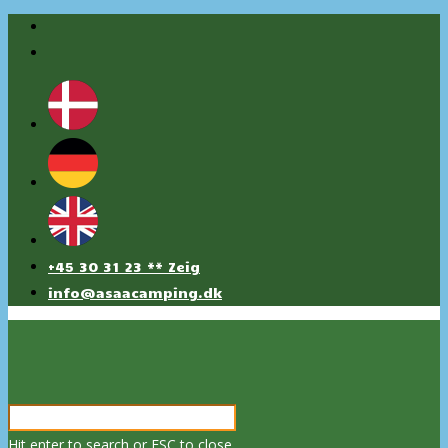
+45 30 31 23 ** Zeig
info@asaacamping.dk
Hit enter to search or ESC to close