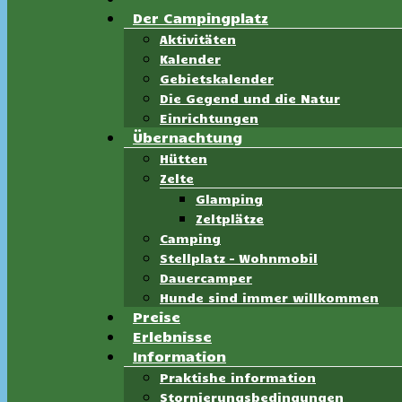
Der Campingplatz
Aktivitäten
Kalender
Gebietskalender
Die Gegend und die Natur
Einrichtungen
Übernachtung
Hütten
Zelte
Glamping
Zeltplätze
Camping
Stellplatz – Wohnmobil
Dauercamper
Hunde sind immer willkommen
Preise
Erlebnisse
Information
Praktishe information
Stornierungsbedingungen