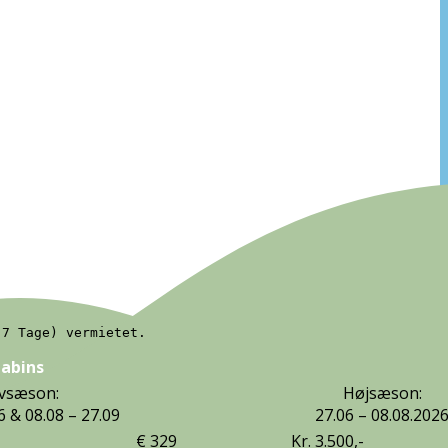
(7 Tage) vermietet.
Cabins
vsæson:
Højsæson:
6 & 08.08 – 27.09
27.06 – 08.08.202
€ 329
Kr. 3.500,-