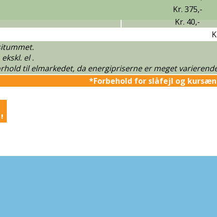
Kr. 375,-
Kr. 40,-
K
ositummet.
kskl. el .
hold til elmarkedet, da energipriserne er meget varierende.
*Forbehold for slåfejl og kursæn
!