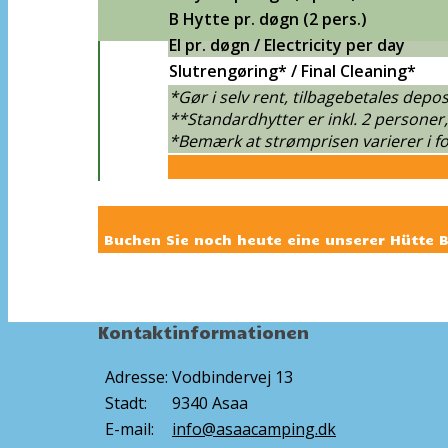
B Hytte pr. døgn (2 pers.)
El pr. døgn / Electricity per day
Slutrengøring* / Final Cleaning*
*Gør i selv rent, tilbagebetales dep
**Standardhytter er inkl. 2 personer, e
*Bemærk at strømprisen varierer i for
Buchen Sie noch heute eine unserer Hütte B
Kontaktinformationen
Adresse:
Vodbindervej 13
Stadt:
9340 Asaa
E-mail:
info@asaacamping.dk