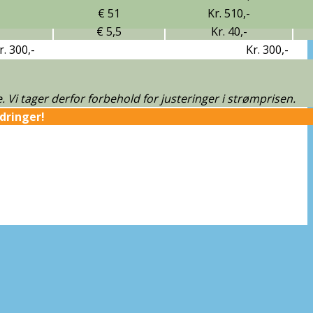
€ 51
Kr. 510,-
€ 5,5
Kr. 40,-
r. 300,-
Kr. 300,-
 Vi tager derfor forbehold for justeringer i strømprisen.
dringer!